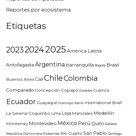
Reportes por ecosistema
Etiquetas
2025
2024
2023
América Latina
Argentina
Antofagasta
barranquilla
Brasil
Bogotá
Chile
Colombia
Cali
Buenos Aires
Comparado
Concepción
Copiapó
Cuenca
Cordoba
Ecuador
Guayaquil
International Brief
Huancayo
Ibarra
Loja
Medellín
La Serena-Coquimbo
Lima
Manizales
México
Perú
Montevideo
Quito
Monterrey
Rafaela
San Pablo
Río Cuarto
República Dominicana
Riobamba
Santiago