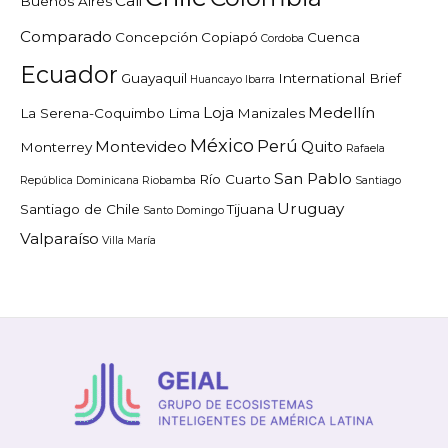
Cali
Buenos Aires
Comparado
Concepción
Copiapó
Cuenca
Cordoba
Ecuador
Guayaquil
International Brief
Huancayo
Ibarra
Loja
Medellín
La Serena-Coquimbo
Lima
Manizales
México
Perú
Montevideo
Quito
Monterrey
Rafaela
San Pablo
Río Cuarto
República Dominicana
Riobamba
Santiago
Uruguay
Santiago de Chile
Tijuana
Santo Domingo
Valparaíso
Villa María