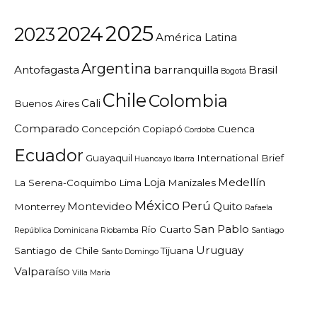
2025
2024
2023
América Latina
Argentina
Antofagasta
barranquilla
Brasil
Bogotá
Chile
Colombia
Cali
Buenos Aires
Comparado
Concepción
Copiapó
Cuenca
Cordoba
Ecuador
Guayaquil
International Brief
Huancayo
Ibarra
Loja
Medellín
La Serena-Coquimbo
Lima
Manizales
México
Perú
Montevideo
Quito
Monterrey
Rafaela
San Pablo
Río Cuarto
República Dominicana
Riobamba
Santiago
Uruguay
Santiago de Chile
Tijuana
Santo Domingo
Valparaíso
Villa María