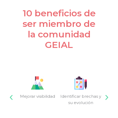
10 beneficios de
ser miembro de
la comunidad
GEIAL
Mejorar visibilidad
Identificar brechas y
Medir
su evolución
ec