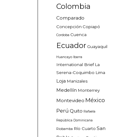
Colombia
Comparado
Concepción
Copiapó
Cuenca
Cordoba
Ecuador
Guayaquil
Huancayo
Ibarra
International Brief
La
Serena-Coquimbo
Lima
Loja
Manizales
Medellín
Monterrey
México
Montevideo
Perú
Quito
Rafaela
República Dominicana
San
Río Cuarto
Riobamba