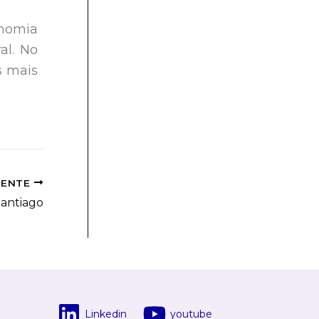
nomia
al. No
s mais
IENTE
antiago
Linkedin
youtube