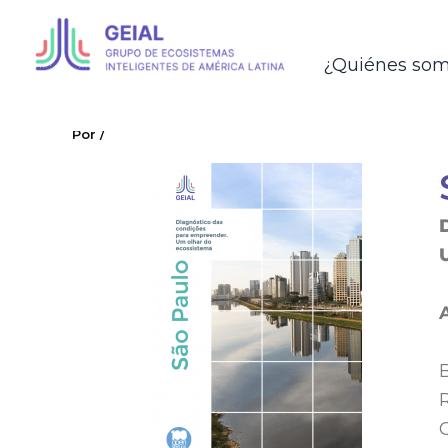
Ir
al
¿Quiénes so
contenido
GEIAL
San Pablo
Por
/