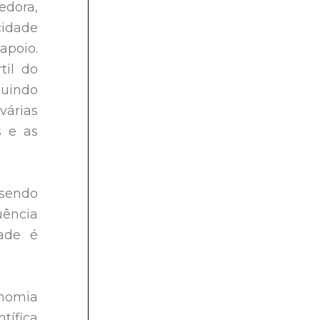
edora,
cidade
apoio.
til do
buindo
várias
s e as
 sendo
uência
dade é
onomia
tífica