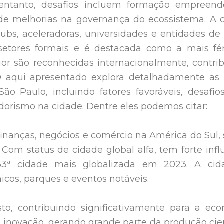
o entanto, desafios incluem formação empreend
m de melhorias na governança do ecossistema. A 
bs, aceleradoras, universidades e entidades de 
etores formais e é destacada como a mais fér
ior são reconhecidas internacionalmente, contri
O aqui apresentado explora detalhadamente as 
o Paulo, incluindo fatores favoráveis, desafio
rismo na cidade. Dentre eles podemos citar:
finanças, negócios e comércio na América do Sul,
om status de cidade global alfa, tem forte infl
 33ª cidade mais globalizada em 2023. A ci
icos, parques e eventos notáveis.
to, contribuindo significativamente para a ec
 inovação, gerando grande parte da produção cien