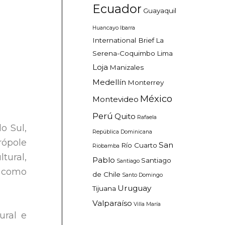
Ecuador
Guayaquil
Huancayo
Ibarra
International Brief
La
Serena-Coquimbo
Lima
Loja
Manizales
Medellín
Monterrey
México
Montevideo
Perú
Quito
Rafaela
o Sul,
República Dominicana
rópole
San
Río Cuarto
Riobamba
tural,
Pablo
Santiago
Santiago
s como
de Chile
Santo Domingo
Uruguay
Tijuana
Valparaíso
Villa María
ural e