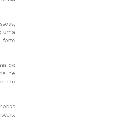
ssoas,
do uma
forte
ema de
ia de
imento
horias
scais,