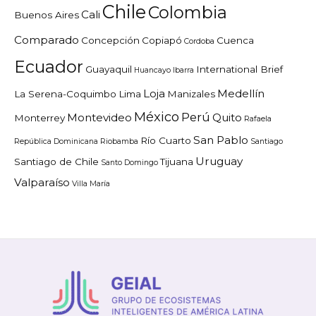
Chile
Colombia
Cali
Buenos Aires
Comparado
Concepción
Copiapó
Cuenca
Cordoba
Ecuador
Guayaquil
International Brief
Huancayo
Ibarra
Loja
Medellín
La Serena-Coquimbo
Lima
Manizales
México
Perú
Montevideo
Quito
Monterrey
Rafaela
San Pablo
Río Cuarto
República Dominicana
Riobamba
Santiago
Uruguay
Santiago de Chile
Tijuana
Santo Domingo
Valparaíso
Villa María