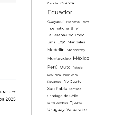
Cuenca
Cordoba
Ecuador
Guayaquil
Huancayo
Ibarra
International Brief
La Serena-Coquimbo
Loja
Lima
Manizales
Medellín
Monterrey
México
Montevideo
Perú
Quito
Rafaela
República Dominicana
Río Cuarto
Riobamba
San Pablo
Santiago
IENTE
Santiago de Chile
ba 2025
Tijuana
Santo Domingo
Uruguay
Valparaíso