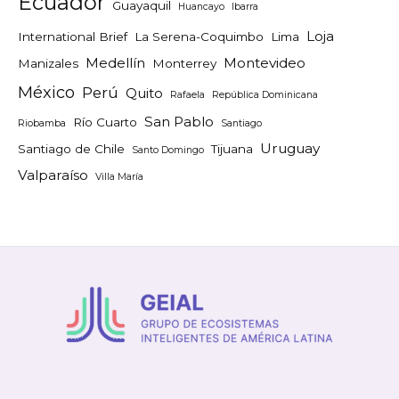
Ecuador
Guayaquil
Huancayo
Ibarra
Loja
International Brief
La Serena-Coquimbo
Lima
Medellín
Montevideo
Manizales
Monterrey
México
Perú
Quito
Rafaela
República Dominicana
San Pablo
Río Cuarto
Riobamba
Santiago
Uruguay
Santiago de Chile
Tijuana
Santo Domingo
Valparaíso
Villa María