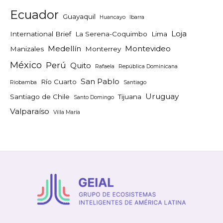
Ecuador
Guayaquil
Huancayo
Ibarra
Loja
International Brief
La Serena-Coquimbo
Lima
Medellín
Montevideo
Manizales
Monterrey
México
Perú
Quito
Rafaela
República Dominicana
San Pablo
Río Cuarto
Riobamba
Santiago
Uruguay
Santiago de Chile
Tijuana
Santo Domingo
Valparaíso
Villa María