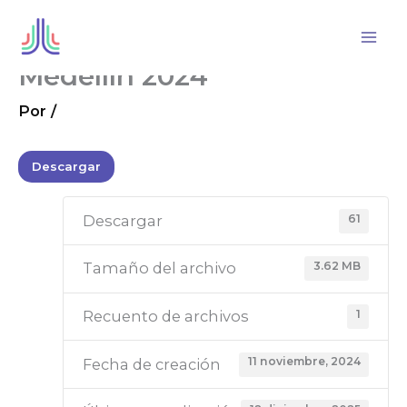
Ir
al
contenido
Medellín 2024
Por
/
Descargar
61
Descargar
3.62 MB
Tamaño del archivo
1
Recuento de archivos
11 noviembre, 2024
Fecha de creación