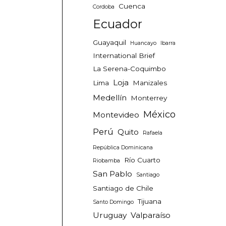
Cuenca
Cordoba
Ecuador
Guayaquil
Huancayo
Ibarra
International Brief
La Serena-Coquimbo
Loja
Lima
Manizales
Medellín
Monterrey
México
Montevideo
Perú
Quito
Rafaela
República Dominicana
Río Cuarto
Riobamba
San Pablo
Santiago
Santiago de Chile
Tijuana
Santo Domingo
Uruguay
Valparaíso