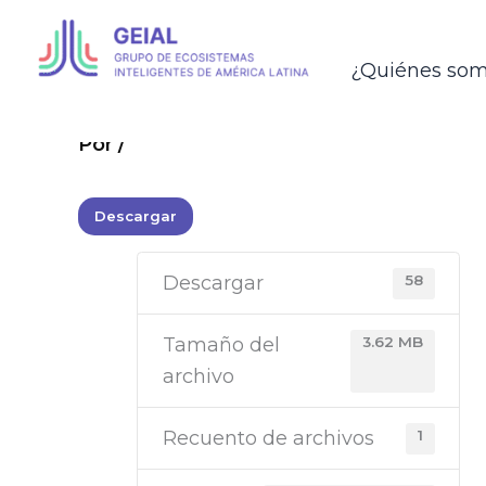
Ir
al
¿Quiénes so
contenido
GEIAL
Cali 2024
Por
/
Descargar
Descargar
58
Tamaño del
3.62 MB
archivo
Recuento de archivos
1