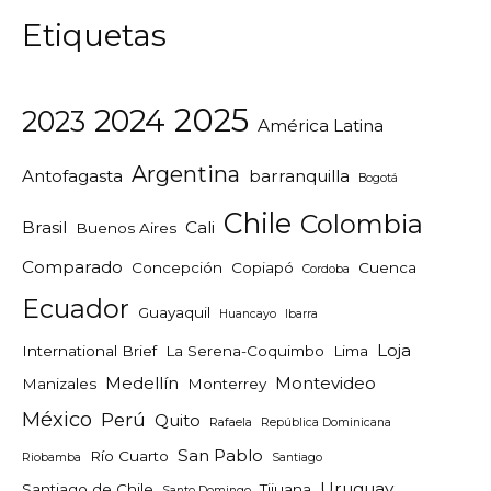
Etiquetas
2025
2024
2023
América Latina
Argentina
Antofagasta
barranquilla
Bogotá
Chile
Colombia
Brasil
Cali
Buenos Aires
Comparado
Concepción
Copiapó
Cuenca
Cordoba
Ecuador
Guayaquil
Huancayo
Ibarra
Loja
International Brief
La Serena-Coquimbo
Lima
Medellín
Montevideo
Manizales
Monterrey
México
Perú
Quito
Rafaela
República Dominicana
San Pablo
Río Cuarto
Riobamba
Santiago
Uruguay
Santiago de Chile
Tijuana
Santo Domingo