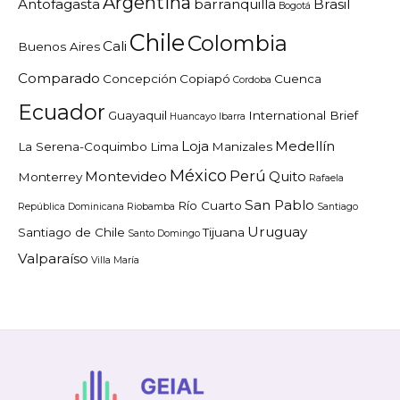
Argentina
Antofagasta
barranquilla
Brasil
Bogotá
Chile
Colombia
Cali
Buenos Aires
Comparado
Concepción
Copiapó
Cuenca
Cordoba
Ecuador
Guayaquil
International Brief
Huancayo
Ibarra
Loja
Medellín
La Serena-Coquimbo
Lima
Manizales
México
Perú
Montevideo
Quito
Monterrey
Rafaela
San Pablo
Río Cuarto
República Dominicana
Riobamba
Santiago
Uruguay
Santiago de Chile
Tijuana
Santo Domingo
Valparaíso
Villa María