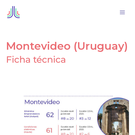
Montevideo
Ir
al
Por
/
contenido
Montevideo (Uruguay)
Ficha técnica